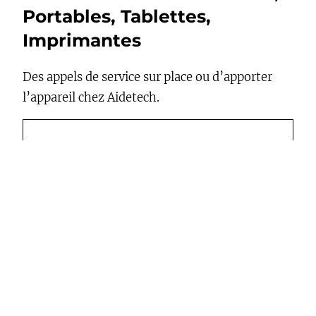
Portables, Tablettes,
Imprimantes
Des appels de service sur place ou d’apporter
l’appareil chez Aidetech.
Service fréquenment demandés
Diagnostic
Ramassage et retour de l’appareil
Installation ou
dépannage
d’imprimante /
numériseur
Installation ou dépannage d’un modem sans